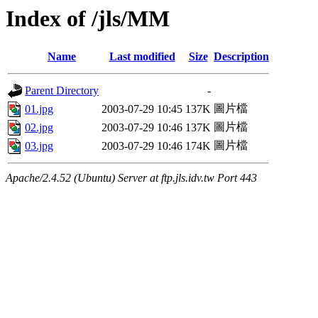
Index of /jls/MM
Name
Last modified
Size
Description
Parent Directory
-
圖片檔
01.jpg
2003-07-29 10:45
137K
圖片檔
02.jpg
2003-07-29 10:46
137K
圖片檔
03.jpg
2003-07-29 10:46
174K
Apache/2.4.52 (Ubuntu) Server at ftp.jls.idv.tw Port 443